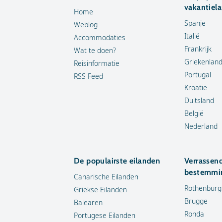
vakantiel
Home
Spanje
Weblog
Italië
Accommodaties
Frankrijk
Wat te doen?
Griekenlan
Reisinformatie
Portugal
RSS Feed
Kroatië
Duitsland
België
Nederland
De populairste eilanden
Verrassen
bestemmi
Canarische Eilanden
Rothenburg
Griekse Eilanden
Brugge
Balearen
Ronda
Portugese Eilanden