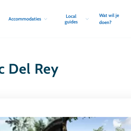
Skip to navigation
Skip to main content
Wat wil je
Local
Accommodaties
guides
doen?
c Del Rey