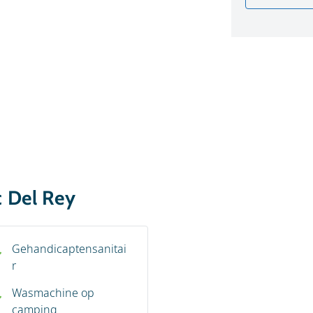
c Del Rey
Gehandicaptensanitai
r
Wasmachine op
camping