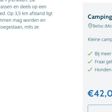
rrassen en deels op een
oed. Op 3,5 km afstand ligt
Camping 
wommen mag worden en
Belloc (Mi
 toegestaan, mits ze
Kleine camp
Bij meer
Fraai ge
Honden 
€42,