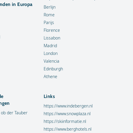
anden in Europa
Berlijn
Rome
Parijs
Florence
d
Lissabon
Madrid
London
Valencia
Edinburgh
Athene
de
Links
ngen
https://www.indebergen.nl
 ob der Tauber
https://www.snowplaza.nl
https://skiinformatie.nl
https://www.berghotels.nl