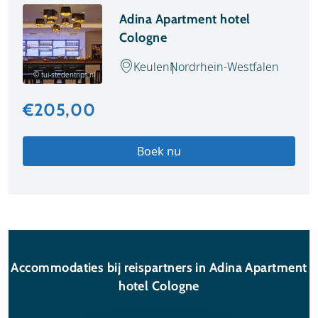
Adina Apartment hotel
Cologne
Keulen
Nordrhein-Westfalen
© tui-stedentrips.nl
€205,00
Boek nu
Accommodaties bij reispartners in Adina Apartment
hotel Cologne