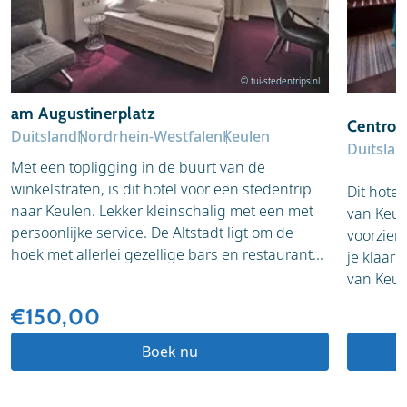
© tui-stedentrips.nl
am Augustinerplatz
Centro 
Duitsland
Nordrhein-Westfalen
Keulen
Duitslan
Met een topligging in de buurt van de
winkelstraten, is dit hotel voor een stedentrip
Dit hotel
naar Keulen. Lekker kleinschalig met een met
van Keul
persoonlijke service. De Altstadt ligt om de
voorzien
hoek met allerlei gezellige bars en restaurant...
je klaar 
van Keule
€150,00
Boek nu